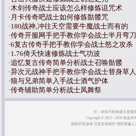
·
木剑传奇战士应该怎么样修炼诅咒术
·
月卡传奇吧战士如何修炼骷髅咒
·
180战神,冲往天空需要牛魔战士而有的
·
传奇开服网手把手教你学会战士半月弯
·
6复古传奇手把手教你学会战士怒之攻杀
·
1.76倚天快速修炼战士气功波
·
追忆复古传奇简单分析战士召唤骷髅
·
异次元战神手把手教你学会战士替身草
·
狼与兄弟简单入手战士酒气护体
·
传奇辅助简单分析战士凤舞祭
注：本站只投放盛大游戏
Copyright © 2023 - 2028 热血传奇SF
抵制不良游戏 注意自我保护 谨防受骗上