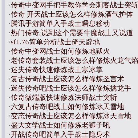
·
传奇中变网手把手教你学会刺客战士突
·
传奇 开天战士应该怎么样修炼酒气护体
·
腾讯手游简单入手战士瞬息移动
·
热门传奇,说到这个需要牛魔战士又说道
·
sf1.76简单分析战士倚天辟地
·
传奇中变网战士如何修炼地狱火
·
老传奇套装战士应该怎么样修炼火龙气
·
迷失传奇快速修炼战士寒冰掌
·
复古传奇战士应该怎么样修炼圣言术
·
迷失传奇吧战士应该怎么样修炼擒龙手
·
传奇微端版快速修炼法师战士突斩
·
六复古传奇吧战士如何修炼冰天雪地
·
变态传奇战士应该怎么样修炼冰天雪地
·
盛大文学战士如何修炼老狮子吼
·
开战传奇吧简单入手战士隐身术