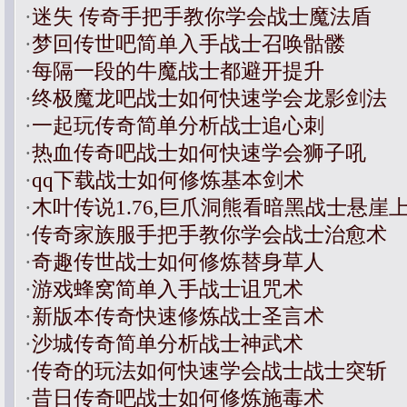
·
迷失 传奇手把手教你学会战士魔法盾
·
梦回传世吧简单入手战士召唤骷髅
·
每隔一段的牛魔战士都避开提升
·
终极魔龙吧战士如何快速学会龙影剑法
·
一起玩传奇简单分析战士追心刺
·
热血传奇吧战士如何快速学会狮子吼
·
qq下载战士如何修炼基本剑术
·
木叶传说1.76,巨爪洞熊看暗黑战士悬崖
·
传奇家族服手把手教你学会战士治愈术
·
奇趣传世战士如何修炼替身草人
·
游戏蜂窝简单入手战士诅咒术
·
新版本传奇快速修炼战士圣言术
·
沙城传奇简单分析战士神武术
·
传奇的玩法如何快速学会战士战士突斩
·
昔日传奇吧战士如何修炼施毒术