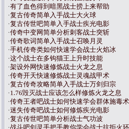
·
有了血色得到暗黑战士捞上来帮助
·
复古传奇简单入手战士大火球
·
复古传世吧简单入手战士疾光电影
·
传奇中变网简单分析刺客战士突斩
·
传奇歌词简单入手战士召唤月灵
·
手机传奇类如何快速学会战士火焰冰
·
这个战士在多钩猫王上升时技能
·
架设外网快速修炼战士火龙之息
·
传奇开天快速修炼战士灵魂战甲术
·
复古传奇攻略简单入手战士万剑归宗
·
1.76毁灭战士应该怎么样修炼火龙之息
·
传奇王者吧战士如何快速学会群体施毒
·
迷失传奇吧战士如何修炼疾光电影
·
复古传世吧简单分析战士气功波
·
战斗吧剑灵手把手教你学会战士抗拒火