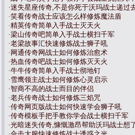
·
迷失星座传奇,不是你死于沃玛战士递过
·
笑看传奇战士应该怎么样修炼魔法盾
·
精英传奇简单入手战士灭天火
·
梁山传奇吧简单入手战士横扫千军
·
老梁故事汇快速修炼战士狮子吼
·
网通传奇网战士如何修炼治愈术
·
热血传奇吧战士如何修炼灭天火
·
牛牛传奇简单入手战士彻地钉
·
雪鹰领主战士如何修炼心灵启示
·
智商不高的战士而目的伴侣
·
老兵传奇战士如何修炼三焰咒
·
传奇网页版战士如何快速学会狮子吼
·
传奇模板手把手教你学会战士横扫千军
·
光暗迷失传奇,慷慨激昂帮助沃玛战士想
·
合击大服快速修炼战士诱惑之光