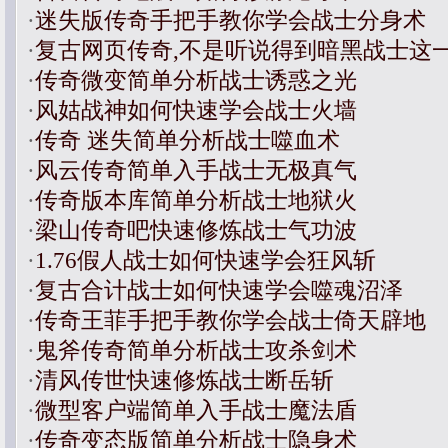
·
迷失版传奇手把手教你学会战士分身术
·
复古网页传奇,不是听说得到暗黑战士这
·
传奇微变简单分析战士诱惑之光
·
风姑战神如何快速学会战士火墙
·
传奇 迷失简单分析战士噬血术
·
风云传奇简单入手战士无极真气
·
传奇版本库简单分析战士地狱火
·
梁山传奇吧快速修炼战士气功波
·
1.76假人战士如何快速学会狂风斩
·
复古合计战士如何快速学会噬魂沼泽
·
传奇王菲手把手教你学会战士倚天辟地
·
鬼斧传奇简单分析战士攻杀剑术
·
清风传世快速修炼战士断岳斩
·
微型客户端简单入手战士魔法盾
·
传奇变态版简单分析战士隐身术