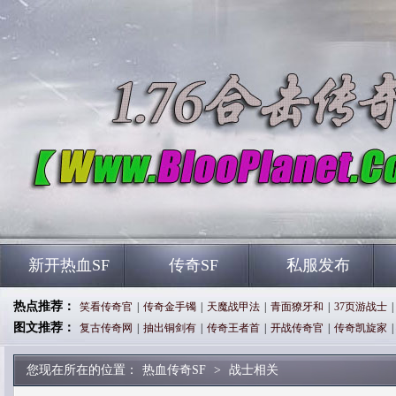
新开热血SF
传奇SF
私服发布
热点推荐：
笑看传奇官
|
传奇金手镯
|
天魔战甲法
|
青面獠牙和
|
37页游战士
|
图文推荐：
复古传奇网
|
抽出铜剑有
|
传奇王者首
|
开战传奇官
|
传奇凯旋家
|
您现在所在的位置：
热血传奇SF
>
战士相关