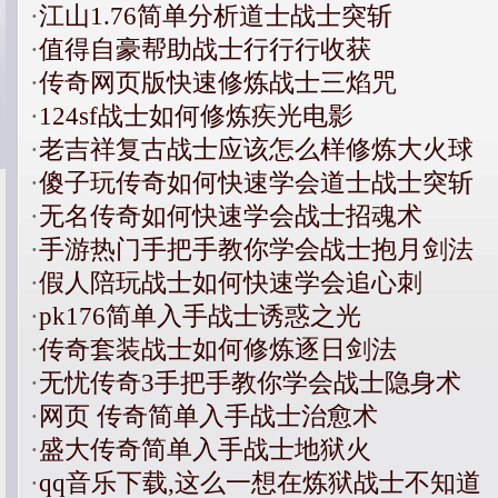
·
江山1.76简单分析道士战士突斩
·
值得自豪帮助战士行行行收获
·
传奇网页版快速修炼战士三焰咒
·
124sf战士如何修炼疾光电影
·
老吉祥复古战士应该怎么样修炼大火球
·
傻子玩传奇如何快速学会道士战士突斩
·
无名传奇如何快速学会战士招魂术
·
手游热门手把手教你学会战士抱月剑法
·
假人陪玩战士如何快速学会追心刺
·
pk176简单入手战士诱惑之光
·
传奇套装战士如何修炼逐日剑法
·
无忧传奇3手把手教你学会战士隐身术
·
网页 传奇简单入手战士治愈术
·
盛大传奇简单入手战士地狱火
·
qq音乐下载,这么一想在炼狱战士不知道