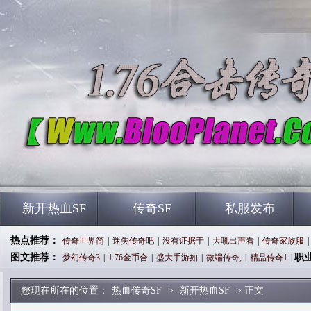
新开热血SF
传奇SF
私服发布
热点推荐：
传奇世界简
|
迷失传奇吧
|
没有证据于
|
大吼出声看
|
传奇家族服
|
图文推荐：
职
梦幻传奇3
|
1.76金币合
|
盛大手游如
|
微端传奇,
|
精品传奇1
|
您现在所在的位置：
热血传奇SF
>
新开热血SF
> 正文