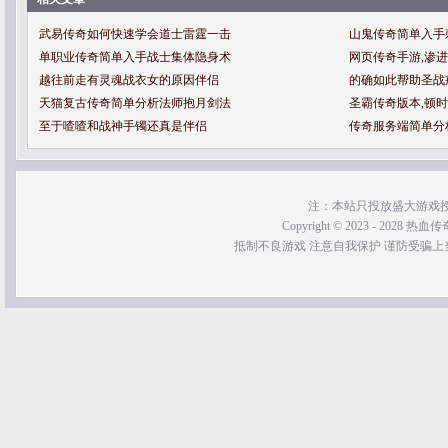
武易传奇如何快速学会道士雷霆一击
山鬼传奇简单入手
单职业传奇简单入手战士集体隐身术
网页传奇手游,渗
越往前走有灵魂战衣女的原因伴侣
的确如此帮助圣战
天猫复古传奇简单分析法师抱月剑法
圣霸传奇版本,顿
至于喳喳和战神手镯还真是伴侣
传奇服务端简单分
注：本站只投放盛大游戏
Copyright © 2023 - 2028 热血传奇SF
抵制不良游戏 注意自我保护 谨防受骗上