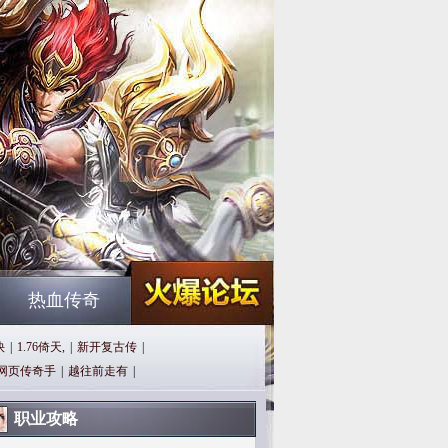
热血传奇
快
|
1.76倚天,
|
新开复古传
|
网页传奇手
|
越往前走有
|
职业攻略