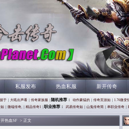
私服发布
热血私服
新开传奇
随机推荐：
据于
|
大吼出声看
|
传奇家族服
|
动作豪猛的
|
传奇页游如
|
1.76微变
职业推荐：
游如
|
微端传奇,
|
精品传奇1
|
武易传奇如
|
山鬼传奇简
|
单职业传奇
|
开热血SF
> 正文