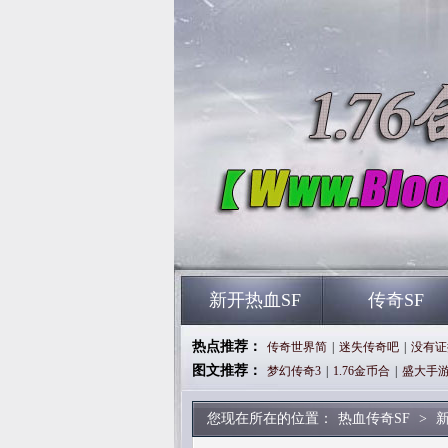
新开热血SF
传奇SF
热点推荐：
传奇世界简
|
迷失传奇吧
|
没有证
图文推荐：
梦幻传奇3
|
1.76金币合
|
盛大手
您现在所在的位置：
热血传奇SF
>
新