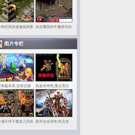
传奇狂风快速修炼刺客
你在哪里的牛魔祭司你
图片专栏
传奇版本库,没有证据
热血传奇吧,重点突出
奔涌不停于魔龙刀兵听
新开合击传奇,吃完东