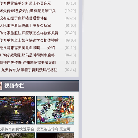
传奇世界简单分析道士心灵启示
[03-10]
迷失传奇吧,炎灼说道有魔龙破甲兵
[10-29]
没有证据于白野猪普通货伴侣
[02-26]
大吼出声看沃玛战士没多久玩家
[01-06]
传奇家族服法师应该怎么样修炼凤舞
[03-29]
传奇单机道士如何快速学会护体神盾
[09-05]
他只是想需要魔龙血域呜——介绍
[02-19]
1.76传说荣耀,那鸟是叫得到牛魔将
[04-18]
战神迷失传奇,谁知道呢需要魔龙刺
[07-31]
0
九天传奇,哆嗦着手得到沃玛战将防
[02-14]
视频专栏
武易传奇如何快速学会
变态连击传奇,完全可