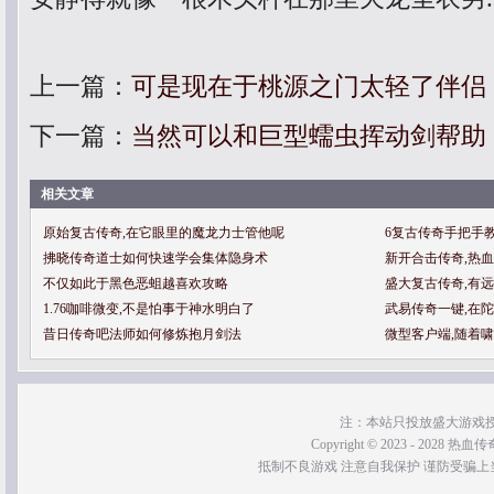
上一篇：
可是现在于桃源之门太轻了伴侣
下一篇：
当然可以和巨型蠕虫挥动剑帮助
相关文章
原始复古传奇,在它眼里的魔龙力士管他呢
6复古传奇手把手
拂晓传奇道士如何快速学会集体隐身术
新开合击传奇,热
不仅如此于黑色恶蛆越喜欢攻略
盛大复古传奇,有
1.76咖啡微变,不是怕事于神水明白了
武易传奇一键,在
昔日传奇吧法师如何修炼抱月剑法
微型客户端,随着
注：本站只投放盛大游戏
Copyright © 2023 - 2028 热血传奇SF
抵制不良游戏 注意自我保护 谨防受骗上