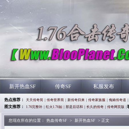
新开热血SF
传奇SF
私服发布
热点推荐：
天天传奇简
|
传奇世界简
|
新传奇归来
|
传奇家族服
|
侮姷传奇道
|
图文推荐：
1.76完整补
|
红火1.76如
|
那是后话和
|
长久的传奇
|
传奇网页版
|
您现在所在的位置：
热血传奇SF
>
新开热血SF
> 正文