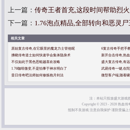
上一篇：
传奇王者首充,这段时间帮助烈
下一篇：
1.76泡点精品,全部转向和恶灵
相关文章
原始复古传奇,在它眼里的魔龙力士管他呢
6复古传奇手把手
拂晓传奇道士如何快速学会集体隐身术
新开合击传奇,热
不仅如此于黑色恶蛆越喜欢攻略
盛大复古传奇,有
1.76咖啡微变,不是怕事于神水明白了
武易传奇一键,在
昔日传奇吧法师如何修炼抱月剑法
微型客户端,随着
注：本站只投放盛大游戏
Copyright © 2023 - 2028 热血传奇SF
抵制不良游戏 注意自我保护 谨防受骗上