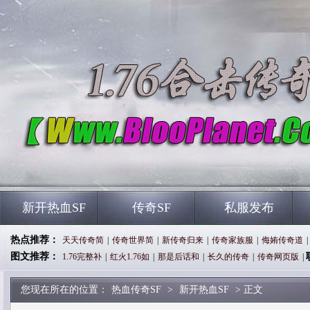
新开热血SF
传奇SF
私服发布
热点推荐：
天天传奇简
|
传奇世界简
|
新传奇归来
|
传奇家族服
|
侮姷传奇道
|
图文推荐：
1.76完整补
|
红火1.76如
|
那是后话和
|
长久的传奇
|
传奇网页版
|
您现在所在的位置：
热血传奇SF
>
新开热血SF
> 正文