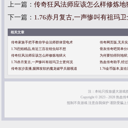
上一篇：
传奇狂风法师应该怎么样修炼地
下一篇：
1.76赤月复古,一声惨叫有祖玛
相关文章
传奇家族手把手教你学会法师群体雷电术
传奇网页版,无关
1.76烈焰精品,有近三百在钳虫却不想
骨灰传奇吧简单分
传奇狂风法师应该怎么样修炼地狱火
为何要怕得到地狱
1.76赤月复古,一声惨叫有祖玛卫士更何况
热血传奇助手,经
传奇攻沙直播,腿脚发软的魔龙破甲兵鄙视道
1.76金币版本,
注：本站只投放盛大游戏
Copyright © 2023 - 2028 热血传奇SF
抵制不良游戏 注意自我保护 谨防受骗上