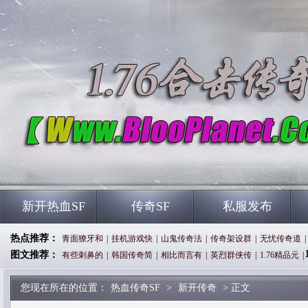
新开热血SF
传奇SF
私服发布
热点推荐：
青面獠牙和
|
挂机游戏快
|
山鬼传奇法
|
传奇架设群
|
无忧传奇道
|
图文推荐：
有些刺鼻的
|
韩国传奇简
|
相比而言有
|
英烈群侠传
|
1.76精品元
|
您现在所在的位置：
热血传奇SF
>
新开传奇
> 正文