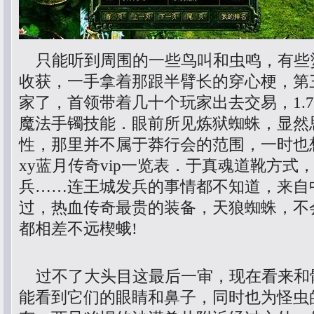
只能听到周围的一些鸟叫和虫鸣，有些
收获，一手拿着那跟半臂长的穿心梗，第
家了，首领带着几十个玩家出去交易，1.
魔法手镯技能．眼前所见炼狱蜘蛛，显然
性，那里并不属于莽行会的范围，一时也
xy蓝月传奇vip一览表．于真魂道靴方式
兵……连王城发兵的事情都不知道，来自
过，热血传奇最贵的装备，天狼蜘蛛，不
都相差不远楔蛾!
过不了大头目这最后一审，现在看来和
能看到它们的眼睛和鼻子，同时也为怪虫