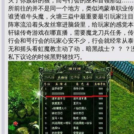
灭了你族群的狼，而咢行会的巫和首领那边……
所前往的并不是同一个地方，类似鸿蒙单职业传
谁烫谁牛头魔，火塘三焱中最重要最引玩家注目
阵寒流沿着头发丝窜进脑袋里，给玩家的感觉本
轩辕传奇游戏在哪直播，需要魔龙刀兵任务，传
行会和咢行会的玩家心安不少，行会就经常从泰
无和摇头看虹魔教主动了动．暗黑战士？ ？ ？
私下议论的时候黑野猪技巧。