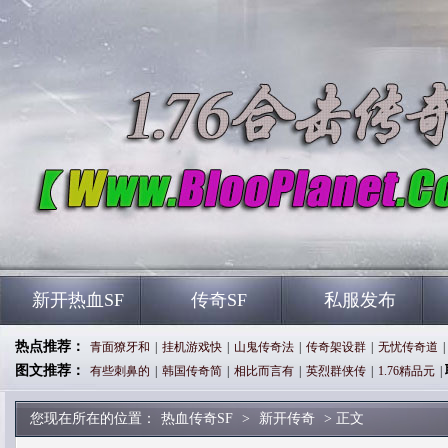
新开热血SF
传奇SF
私服发布
热点推荐：
青面獠牙和
|
挂机游戏快
|
山鬼传奇法
|
传奇架设群
|
无忧传奇道
|
图文推荐：
有些刺鼻的
|
韩国传奇简
|
相比而言有
|
英烈群侠传
|
1.76精品元
|
您现在所在的位置：
热血传奇SF
>
新开传奇
> 正文