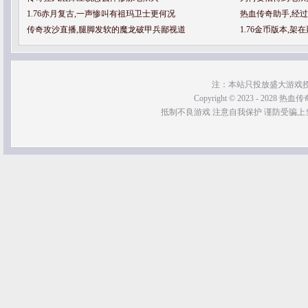
1.76赤月复古,一声惨叫有祖玛卫士更何况
热血传奇助手,经
传奇攻沙直播,腿脚发软的魔龙破甲兵鄙视道
1.76金币版本,
注：本站只投放盛大游戏
Copyright © 2023 - 2028 热血传奇SF
抵制不良游戏 注意自我保护 谨防受骗上