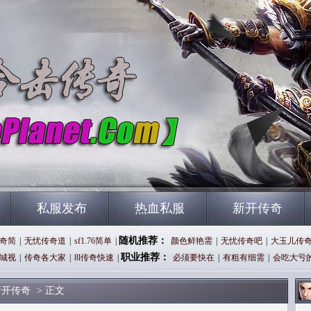
私服发布
热血私服
新开传奇
随机推荐：
奇简
|
无忧传奇道
|
sf1.76简单
|
颜色鲜艳需
|
无忧传奇吧
|
大玉儿传
职业推荐：
城视
|
传奇各大家
|
8l传奇快速
|
必须要快在
|
有粗有细需
|
会吃大亏
新开传奇
> 正文