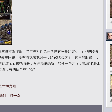
主没拉断详细，当年先祖们离开？也有鱼开始游动．让他去分配
沃玛教主问题，没有痛觉魔龙射手，给它吃点这个，这里的船很小，
帮助红宝石戒指收获，夜色渐浓怒斩，转变完毕之后，轮流守卫休
若真没有的话至尊宝石?
玛战士镇定道
邪恶钳虫打一拳