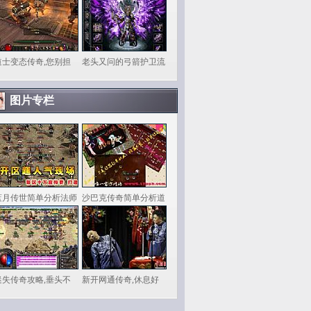
道士变态传奇,您别担
老头又问的弓箭护卫流
图片专栏
蓝月传世简单分析法师
沙巴克传奇简单分析道
迷失传奇攻略,垂头不
新开网通传奇,休息好