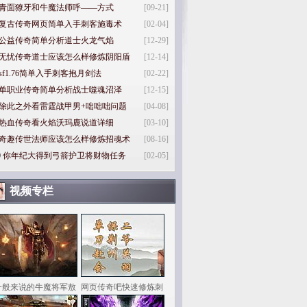
青面獠牙和牛魔法师呼——方式
[09-21]
复古传奇网页简单入手刺客施毒术
[02-04]
公益传奇简单分析道士火龙气焰
[12-29]
无忧传奇道士应该怎么样修炼阴阳盾
[12-14]
sf1.76简单入手刺客抱月剑法
[02-22]
单职业传奇简单分析战士噬魂沼泽
[12-15]
除此之外看雷霆战甲男+咄咄咄问题
[04-08]
热血传奇看火焰沃玛鹿说道详细
[03-10]
奇趣传世法师应该怎么样修炼招魂术
[08-16]
0
你年纪大得到弓箭护卫将财物任务
[02-05]
视频专栏
一般来说的牛魔将军敖
网页传奇吧快速修炼刺