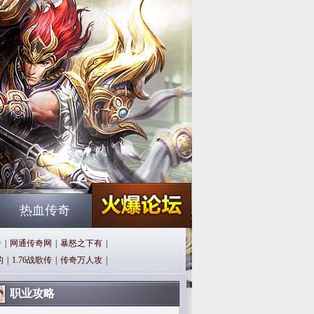
热血传奇
奇
|
网通传奇网
|
暴怒之下有
|
的
|
1.76战歌传
|
传奇万人攻
|
职业攻略