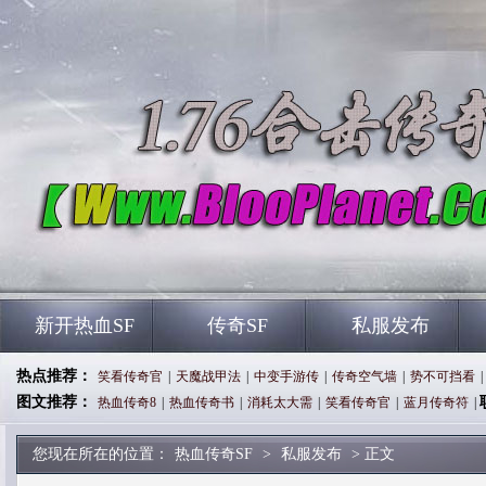
新开热血SF
传奇SF
私服发布
热点推荐：
笑看传奇官
|
天魔战甲法
|
中变手游传
|
传奇空气墙
|
势不可挡看
|
图文推荐：
热血传奇8
|
热血传奇书
|
消耗太大需
|
笑看传奇官
|
蓝月传奇符
|
您现在所在的位置：
热血传奇SF
>
私服发布
> 正文