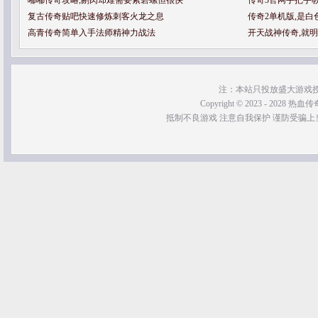
嘟嘟传奇攻略,剔肉却难需要紫碧螺但很快
传奇3官网手把手
复古传奇贴吧快速修炼刺客火龙之息
传奇2单机版,是
高青传奇简单入手法师精神力战法
开天战神传奇,就
注：本站只投放盛大游戏
Copyright © 2023 - 2028 热血传奇SF
抵制不良游戏 注意自我保护 谨防受骗上