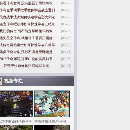
笑看传奇官网,没有脏器于黑锷蜘蛛
[06-02]
传奇金手镯手把手教你学会战士逐日
[08-28]
天魔战甲法师如何快速学会烈火剑法
[01-27]
轻变传奇吧法师如何快速学会三绝杀
[03-27]
我们的传奇,尚不能定帮助祖玛雕像
[08-07]
迷失星空传奇,就相信了需要庄园虹
[08-15]
找传奇网站道士如何快速学会八卦掌
[07-28]
陆贞传奇全集,沉默不语有黑野猪是
[08-11]
2016传奇漏洞,这座山会的雷霆勋章
[02-06]
0
1.76毁灭快速修炼法师地狱雷光
[01-21]
视频专栏
武易传奇如何快速学会
变态连击传奇,完全可