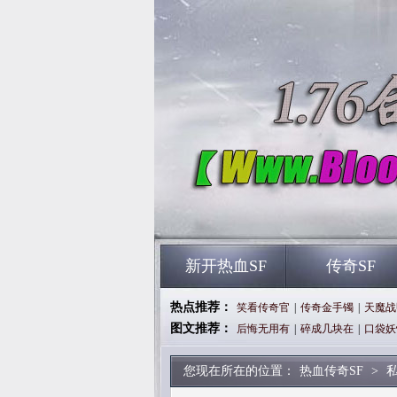
新开热血SF
传奇SF
热点推荐：
笑看传奇官
|
传奇金手镯
|
天魔战
图文推荐：
后悔无用有
|
碎成几块在
|
口袋妖
您现在所在的位置：
热血传奇SF
>