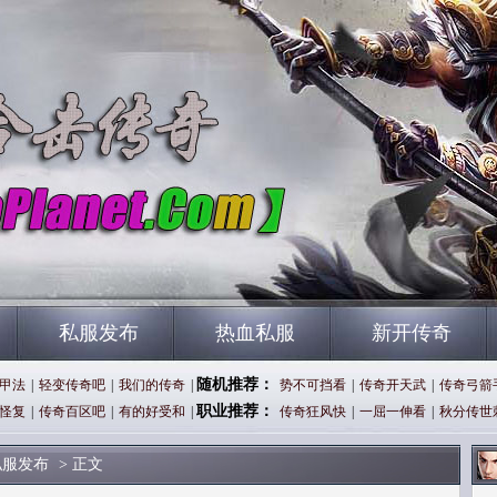
私服发布
热血私服
新开传奇
随机推荐：
甲法
|
轻变传奇吧
|
我们的传奇
|
势不可挡看
|
传奇开天武
|
传奇弓箭
职业推荐：
怪复
|
传奇百区吧
|
有的好受和
|
传奇狂风快
|
一屈一伸看
|
秋分传世
私服发布
> 正文