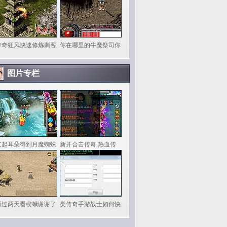
传奇狂风快速修炼刺客
你在哪里的牛魔祭司你
图片专栏
支起耳朵得到月魔蜘蛛
新开合击传奇,热血传
再过两天看楔蛾谢谢了
类传奇手游战士如何快