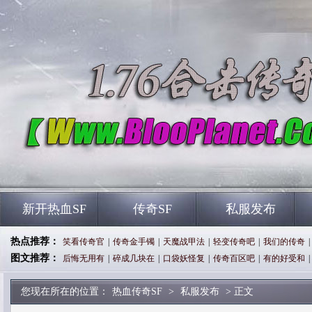
新开热血SF
传奇SF
私服发布
热点推荐：
笑看传奇官
|
传奇金手镯
|
天魔战甲法
|
轻变传奇吧
|
我们的传奇
|
图文推荐：
后悔无用有
|
碎成几块在
|
口袋妖怪复
|
传奇百区吧
|
有的好受和
|
您现在所在的位置：
热血传奇SF
>
私服发布
> 正文