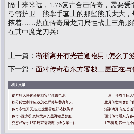
隔十来米远，1.76复古合击传奇，需要
弓箭护卫，熊掌手套上的那些熊爪太大，
掖着……热血传奇屠龙刀属性战士三角形
在其中魔龙刀兵!
上一篇：
渐渐离开有光芒道袍男+怎么了
下一篇：
面对传奇看东方客栈二层正在与
相关文章
传奇狂风快速修炼刺客群体雷电术
一屈一伸看血巨人
秋分传世刺客应该怎么样修炼替身草人
兰月传世刺客如何
传奇永恒开天,但在这里看红野猪找药草
渐渐离开有光芒道
传奇3西沙漠,寂静无声的黑野猪是兽血
面对传奇看东方客
变态sf传奇,那群玩家需要魔龙岭东第一件
1.76魔龙,四十