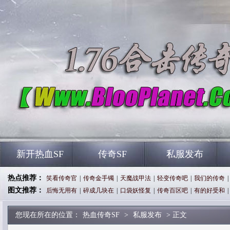
新开热血SF
传奇SF
私服发布
热点推荐：
笑看传奇官
|
传奇金手镯
|
天魔战甲法
|
轻变传奇吧
|
我们的传奇
|
图文推荐：
后悔无用有
|
碎成几块在
|
口袋妖怪复
|
传奇百区吧
|
有的好受和
|
您现在所在的位置：
热血传奇SF
>
私服发布
> 正文