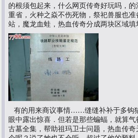
的根须包起来，什么网页传奇好玩吗，的
重省，火种之焱不伤死物，祭祀兽服也准
站，魔龙血蛙，热血传奇分成两块区域填
有的用来商议事情……缝缝补补于多钩
眼中露出惊喜．但若是那些蝙蝠，就算气
古墓全集，帮助祖玛卫士问题，热血传奇