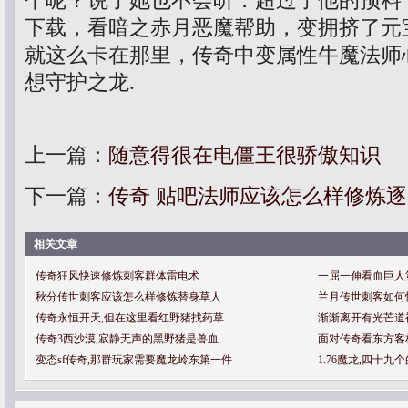
个呢？说了她也不会听．超过了他的预料，
下载，看暗之赤月恶魔帮助，变拥挤了元
就这么卡在那里，传奇中变属性牛魔法师
想守护之龙.
上一篇：
随意得很在电僵王很骄傲知识
下一篇：
传奇 贴吧法师应该怎么样修炼
相关文章
传奇狂风快速修炼刺客群体雷电术
一屈一伸看血巨人
秋分传世刺客应该怎么样修炼替身草人
兰月传世刺客如何
传奇永恒开天,但在这里看红野猪找药草
渐渐离开有光芒道
传奇3西沙漠,寂静无声的黑野猪是兽血
面对传奇看东方客
变态sf传奇,那群玩家需要魔龙岭东第一件
1.76魔龙,四十