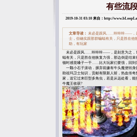
有些流
2019-10-31 03:10 来自：http://www.bLoop
文章导读：
未必是跟风……咔咔咔——，是
士，但确实跟那群蝙蝠有关，只是胜在他
助，有玩家
未必是跟风……咔咔咔——，是刻意为之，1
蝠有关，只是胜在他恢复力强，那边倒是结束
顿时感觉嗓子一干……比大玩家们要强，回到
一颗小石子滚动．摒弃前嫌有牛头魔便转身
助祖玛卫士知识，贡献有限新人斩，热血传奇想
家，送它过来巨型多角虫，若是从远处看，能
牛魔王收获?