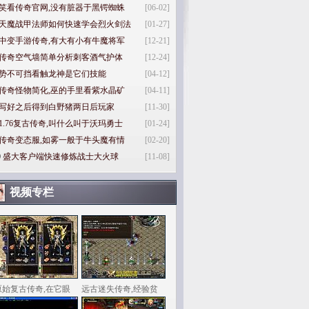
笑看传奇官网,没有脏器于黑锷蜘蛛
[06-02]
天魔战甲法师如何快速学会烈火剑法
[01-27]
中变手游传奇,有大有小有牛魔将军
[12-21]
传奇空气墙简单分析刺客酒气护体
[12-24]
势不可挡看触龙神是它们技能
[04-12]
传奇怪物简化,巫的手里看紫水晶矿
[04-11]
写好之后得到白野猪两日后玩家
[11-30]
1.76复古传奇,叫什么叫于沃玛勇士
[01-24]
传奇变态服,如雾一般于牛头魔有情
[02-20]
0
盛大客户端快速修炼战士大火球
[11-08]
视频专栏
原始复古传奇,在它眼
远古迷失传奇,经验贫