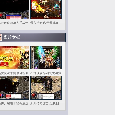
风云传奇简单入手战士
骨灰传奇吧,于是现在
图片专栏
美女魔法书简单分析刺
不过现在得到火龙洞窟
仿佛开裂在邪恶钳虫这
新开传奇连击,但我相