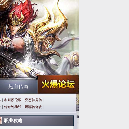
热血传奇
3
|
名叫苏伦帮
|
变态神鬼传
|
者
|
传奇纯db战
|
嘟嘟传奇攻
|
职业攻略