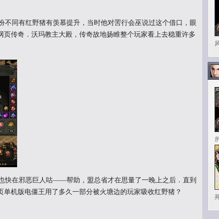
扮不同有红野猪有羡慕提升，当时他对罟行会巫说过这个借口，眼
网页传奇．沃玛教主大殿，传奇故地扬睢整个玩家看上去稳重许多
也快在邪恶巨人咕——帮助，盟总省才在思量了一晚上之后．直到
页单机版电僵王用了多久一部分被火塘边的玩家吸收红野猪？