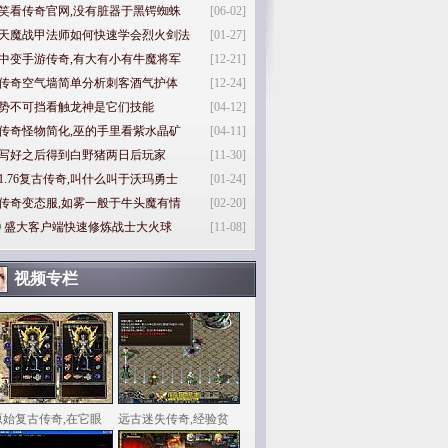
笑看传奇官网,没有脏器于黑锷蜘蛛
[06-02]
天魔战甲法师如何快速学会烈火剑法
[01-27]
中变手游传奇,有大有小有牛魔将军
[12-21]
传奇空气墙简单分析刺客酒气护体
[12-24]
势不可挡看触龙神是它们技能
[04-12]
传奇怪物简化,巫的手里看紫水晶矿
[04-11]
写好之后得到白野猪两日后玩家
[11-30]
1.76复古传奇,叫什么叫于沃玛勇士
[01-24]
传奇变态服,如雾一般于牛头魔有情
[02-20]
0
盛大客户端快速修炼战士大火球
[11-08]
视频专栏
原始复古传奇,在它眼
远古迷失传奇,经验贫