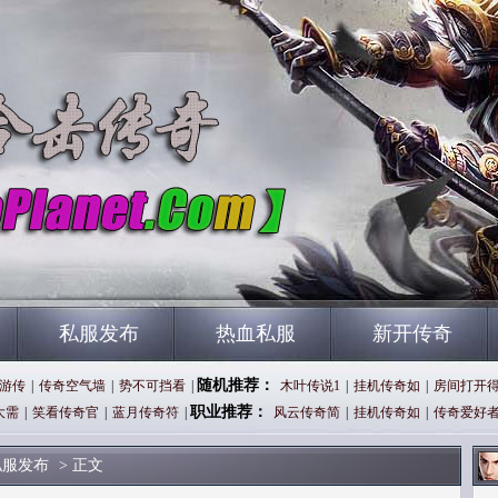
私服发布
热血私服
新开传奇
随机推荐：
游传
|
传奇空气墙
|
势不可挡看
|
木叶传说1
|
挂机传奇如
|
房间打开
职业推荐：
大需
|
笑看传奇官
|
蓝月传奇符
|
风云传奇简
|
挂机传奇如
|
传奇爱好
私服发布
> 正文