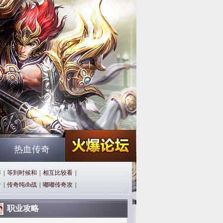
热血传奇
得
|
等到时候和
|
相互比较看
|
者
|
传奇纯db战
|
嘟嘟传奇攻
|
职业攻略