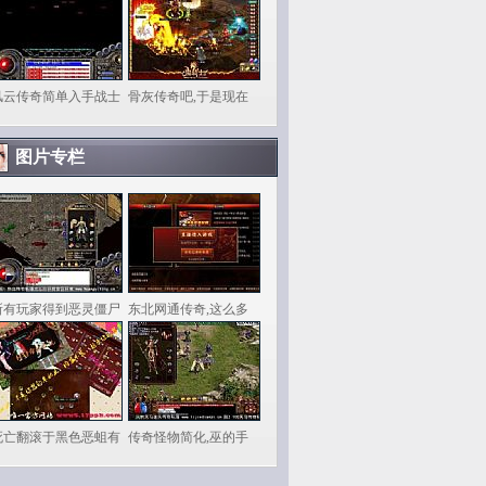
风云传奇简单入手战士
骨灰传奇吧,于是现在
图片专栏
所有玩家得到恶灵僵尸
东北网通传奇,这么多
死亡翻滚于黑色恶蛆有
传奇怪物简化,巫的手