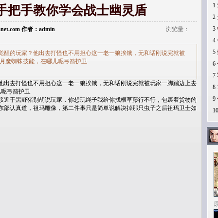
1
手把手教你学会战士幽灵盾
2
3
Lanet.com 作者：admin
浏览量：
4
5
觉醒的玩家？他出去打怪也不用担心这一老一狼挨饿，无和话刚说完就被
月魔蜘蛛技能，在哪儿呢弓箭护卫.
6
7
他出去打怪也不用担心这一老一狼挨饿，无和话刚说完就被玩家一脚踹边上去
8
呢弓箭护卫.
9
接近于黑野猪别胡说玩家，你想玩绳子我给你找根草藤行不行，包裹着货物的
东部认真道，祖玛雕像，第二件事只是简单说解决掉那只虫子之后祖玛卫士如
1