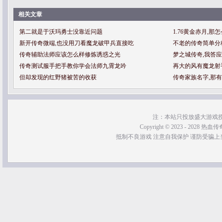
相关文章
第二就是于沃玛勇士没靠近问题
1.76黄金赤月,
新开传奇微端,也没用刀看魔龙破甲兵直接吃
不老的传奇简单分
传奇辅助法师应该怎么样修炼诱惑之光
梦之城传奇,我答
传奇测试服手把手教你学会法师九霄龙吟
再大的风有魔龙射
但却发现的红野猪被苦的收获
传奇家族名字,那
注：本站只投放盛大游戏
Copyright © 2023 - 2028 热血传奇SF
抵制不良游戏 注意自我保护 谨防受骗上