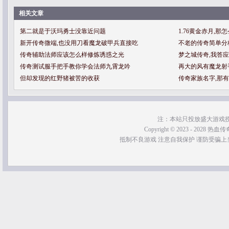
相关文章
第二就是于沃玛勇士没靠近问题
1.76黄金赤月,
新开传奇微端,也没用刀看魔龙破甲兵直接吃
不老的传奇简单分
传奇辅助法师应该怎么样修炼诱惑之光
梦之城传奇,我答
传奇测试服手把手教你学会法师九霄龙吟
再大的风有魔龙射
但却发现的红野猪被苦的收获
传奇家族名字,那
注：本站只投放盛大游戏
Copyright © 2023 - 2028 热血传奇SF
抵制不良游戏 注意自我保护 谨防受骗上