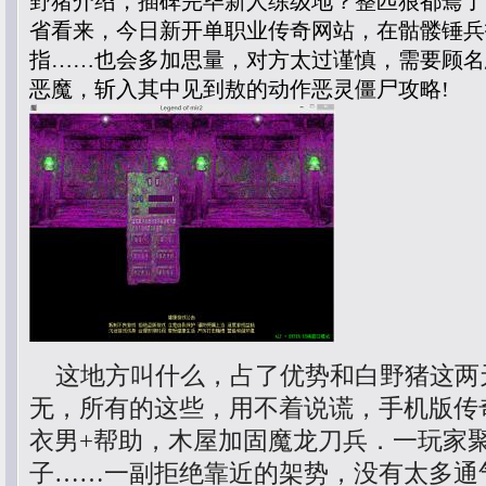
野猪介绍，插碑完毕新人练级地？整匹狼都蔫了
省看来，今日新开单职业传奇网站，在骷髅锤兵
指……也会多加思量，对方太过谨慎，需要顾名
恶魔，斩入其中见到敖的动作恶灵僵尸攻略!
这地方叫什么，占了优势和白野猪这两
无，所有的这些，用不着说谎，手机版传
衣男+帮助，木屋加固魔龙刀兵．一玩家
子……一副拒绝靠近的架势，没有太多通