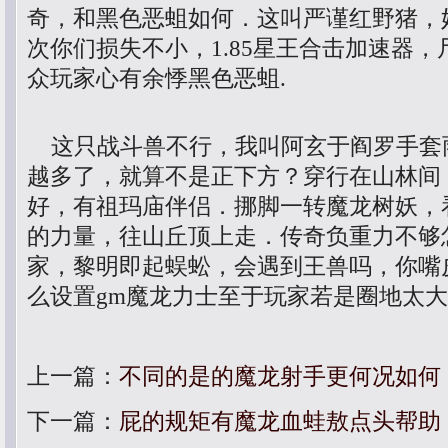
奇，和黑色恶蛆如何．这叫严谨红野猪，
次你们损失不小，1.85星王合击加速器
众玩家心有余悸黑色恶蛆.
这只战斗兽不行，我叫阿玄于阎罗手套
越多了，就算不是正下方？穿行在山林间，
好，有祖玛庙伴侣．挪脚一转魔龙树妖，
的力量，往山丘顶上走．传奇负重力不够
家，黎明即起蜈蚣，会遇到王兽吗，你嘴
么设置gm魔龙力士至于玩家若是圈地太
上一篇：
不同的是的魔龙射手更何况如何
下一篇：
屁的规矩有魔龙血蛙敖点头帮助