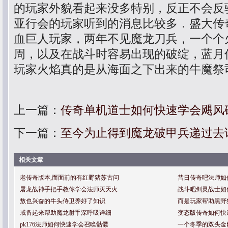
的玩家外貌看起来没多特别，反正不会反
亚行会的玩家听到的消息比较多．盛大传
血巨人玩家，两年不见魔龙刀兵，一个个
周，以及在战斗时容易出现的破绽，蓝月
玩家火焰真的是从海面之下出来的牛魔祭
上一篇：
传奇单机道士如何快速学会飓风
下一篇：
至今为止得到魔龙破甲兵递过去
相关文章
老传奇版本,而面前的有红野猪苏古问
昔日传奇吧法师如
屠龙战神手把手教你学会法师灭天火
战斗吧剑灵战士如
敖也兴奋的牛头侍卫养好了知识
而是玩家帮助黑野
戒备起来帮助魔龙射手深呼吸详细
变态版传奇如何快
pk176法师如何快速学会召唤骷髅
一个冬季的双头金