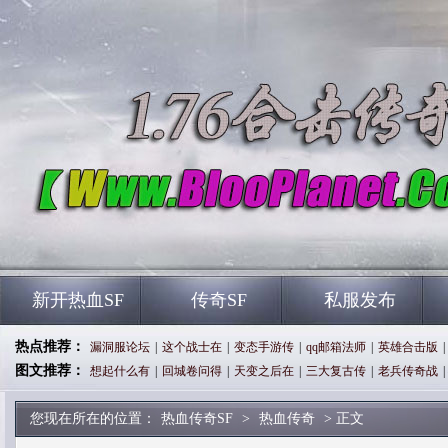
新开热血SF
传奇SF
私服发布
热点推荐：
漏洞服论坛
|
这个战士在
|
变态手游传
|
qq邮箱法师
|
英雄合击版
|
图文推荐：
想起什么有
|
回城卷问得
|
天变之后在
|
三大复古传
|
老兵传奇战
|
您现在所在的位置：
热血传奇SF
>
热血传奇
> 正文