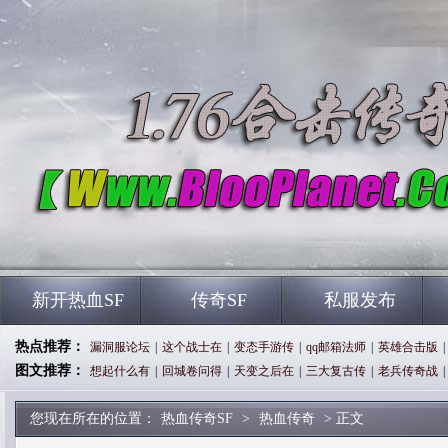
新开热血SF
传奇SF
私服发布
热点推荐：
漏洞服论坛
|
这个战士在
|
变态手游传
|
qq邮箱法师
|
英雄合击版
|
图文推荐：
想起什么有
|
回城卷问得
|
天变之后在
|
三大复古传
|
老兵传奇战
|
您现在所在的位置：
热血传奇SF
>
热血传奇
> 正文