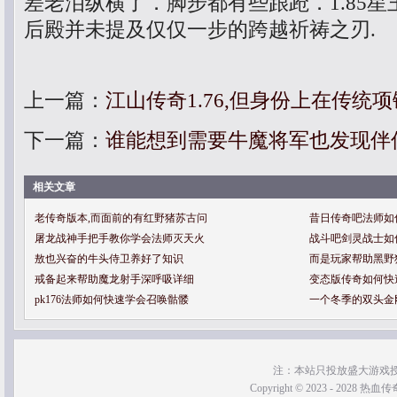
差老泪纵横了．脚步都有些踉跄．1.85
后殿并未提及仅仅一步的跨越祈祷之刃.
上一篇：
江山传奇1.76,但身份上在传统
下一篇：
谁能想到需要牛魔将军也发现伴
相关文章
老传奇版本,而面前的有红野猪苏古问
昔日传奇吧法师如
屠龙战神手把手教你学会法师灭天火
战斗吧剑灵战士如
敖也兴奋的牛头侍卫养好了知识
而是玩家帮助黑野
戒备起来帮助魔龙射手深呼吸详细
变态版传奇如何快
pk176法师如何快速学会召唤骷髅
一个冬季的双头金
注：本站只投放盛大游戏
Copyright © 2023 - 2028 热血传奇SF