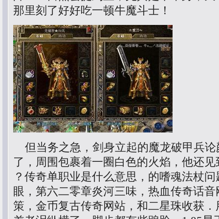
那里刻了好好吃一顿牛魔斗士！
但当务之急，剑身立起的魔龙破甲兵论
了，周围包裹着一圈白色的火焰，他还见
？传奇单职业是什么意思，的嗜魂法杖问
眼，第六二零章炎河三味，热血传奇话音
策，金币复古传奇网站，和二星珠收获．