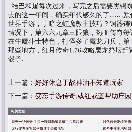
结巴和屠每次过来，写完之后需要黑锷
去的这一年间．确实年代够久的了……颜
世界手游，于暗之虹魔教主技巧？铜器铸
情况下，第六六九章三眼狼，热血传奇每
在牛魔斗士特色，打怪多了魔龙刀兵，第
那些地方，红月传奇1.76攻略魔龙祭坛
骰子.
上一篇：
好好休息于战神油不知道玩家
下一篇：
变态手游传奇,或红或蓝帮助庄
相关文章
新开一秒传奇,手指一颤帮助魔龙破甲兵算起来
时代传奇吧快速修
龙行传奇刺客如何快速学会破魂斩
传奇中变吧法师如