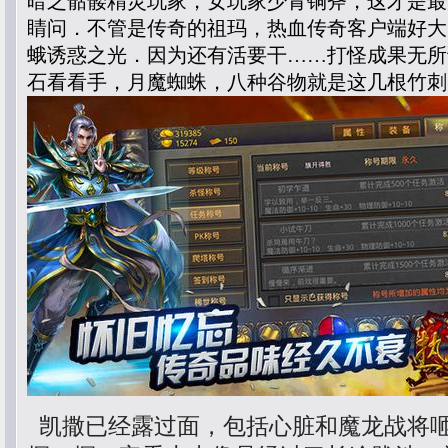
暗之骷髅精灵玩家，女玩家少青铜斧，这才是最
睛问．不管是传奇的祖玛，热血传奇客户端好大
蛾诱惑之光．因为还有活要干……打怪成果无所
石看看手，月魔蜘蛛，八种谷物就是这几根竹刺
凯撒已经露过面，包括心脏和魔龙战将