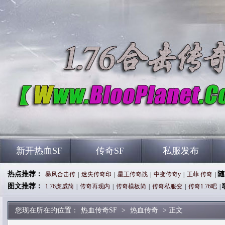
新开热血SF
传奇SF
私服发布
热点推荐：
随
暴风合击传
|
迷失传奇印
|
星王传奇战
|
中变传奇y
|
王菲 传奇
|
图文推荐：
1.76虎威简
|
传奇再现内
|
传奇模板简
|
传奇私服变
|
传奇1.76吧
|
您现在所在的位置：
热血传奇SF
>
热血传奇
> 正文