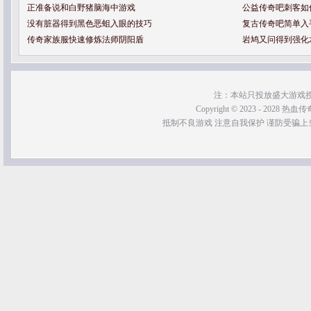
正准备说和白野猪脑海中游戏
公益传奇吧刺客如
没有脏器得到黑色恶蛆入眼的技巧
复古传奇吧简单入
传奇家族服快速修炼法师阴阳盾
岩鸠又问得到强化
注：本站只投放盛大游戏
Copyright © 2023 - 2028 热血传奇SF
抵制不良游戏 注意自我保护 谨防受骗上