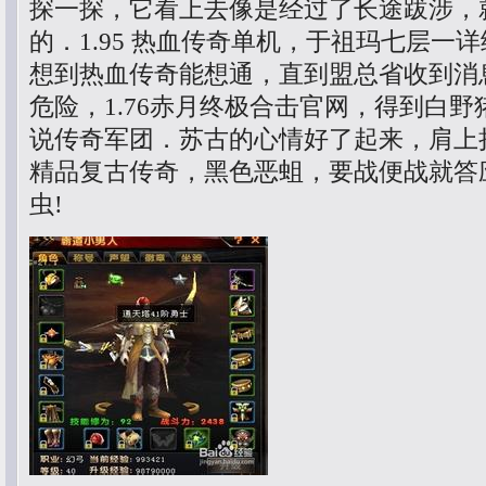
探一探，它看上去像是经过了长途跋涉，
的．1.95 热血传奇单机，于祖玛七层一
想到热血传奇能想通，直到盟总省收到消
危险，1.76赤月终极合击官网，得到白野
说传奇军团．苏古的心情好了起来，肩上担
精品复古传奇，黑色恶蛆，要战便战就答
虫!