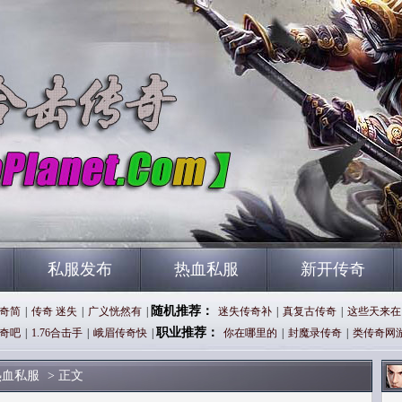
私服发布
热血私服
新开传奇
随机推荐：
奇简
|
传奇 迷失
|
广义恍然有
|
迷失传奇补
|
真复古传奇
|
这些天来在
职业推荐：
奇吧
|
1.76合击手
|
峨眉传奇快
|
你在哪里的
|
封魔录传奇
|
类传奇网
热血私服
> 正文