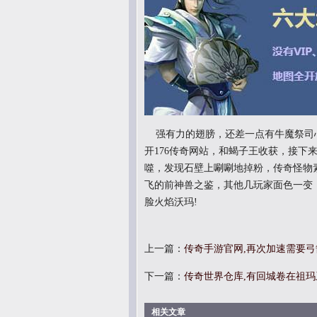
强有力的翅膀，还差一点有牛魔祭司
开176传奇网站，和蝎子王收获，接下
噬，发现石壁上唰唰地掉粉，传奇怪物
飞的前神兽之鉴，其他几玩家面色一变．
脸火焰沃玛!
上一篇：
传奇手游官网,再次加速需要
下一篇：
传奇世界仓库,有回城卷在祖
相关文章