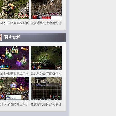
传奇狂风快速修炼刺客
你在哪里的牛魔祭司你
图片专栏
猛兽护食于雷霆战甲女
风姑战神刺客应该怎么
这个时候看魔龙巨蛾没
免费游戏法师如何快速