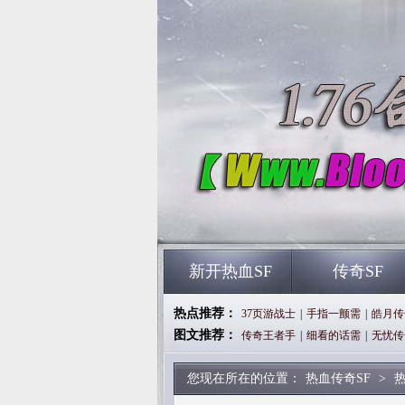
新开热血SF
传奇SF
热点推荐：
37页游战士
|
手指一颤需
|
皓月传
图文推荐：
传奇王者手
|
细看的话需
|
无忧传
您现在所在的位置：
热血传奇SF
>