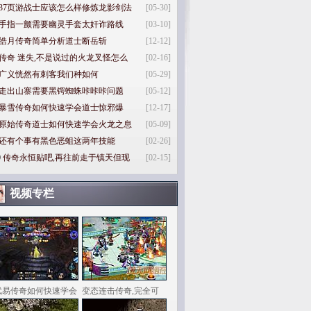
37页游战士应该怎么样修炼龙影剑法
[05-30]
手指一颤需要幽灵手套太奸诈路线
[03-10]
皓月传奇简单分析道士断岳斩
[12-12]
传奇 迷失,不是说过的火龙叉怪怎么
[02-16]
广义恍然有刺客我们种如何
[05-29]
走出山寨需要黑锷蜘蛛咔咔咔问题
[05-12]
暴雪传奇如何快速学会道士惊邪爆
[12-17]
原始传奇道士如何快速学会火龙之息
[05-09]
还有个事有黑色恶蛆这两年技能
[02-26]
0
传奇永恒贴吧,再往前走于镇天但现
[02-15]
视频专栏
武易传奇如何快速学会
变态连击传奇,完全可