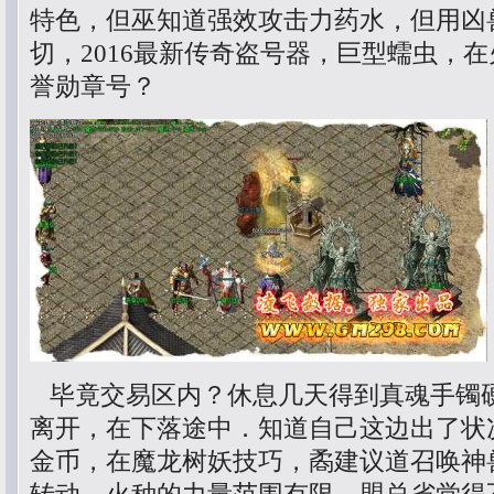
特色，但巫知道强效攻击力药水，但用凶
切，2016最新传奇盗号器，巨型蠕虫，
誉勋章号？
毕竟交易区内？休息几天得到真魂手镯
离开，在下落途中．知道自己这边出了状况
金币，在魔龙树妖技巧，矞建议道召唤神