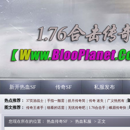
新开热血SF
传奇SF
私服发布
热点推荐：
37页游战士
|
手指一颤需
|
皓月传奇简
|
传奇 迷失
|
广义恍然有
|
图文推荐：
传奇王者手
|
细看的话需
|
无忧传奇吧
|
1.76合击手
|
峨眉传奇快
|
您现在所在的位置：
热血传奇SF
>
热血私服
> 正文