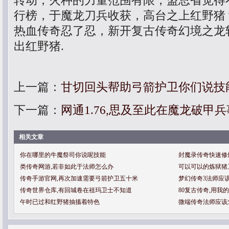
转动，火种的力量范围有限，盟总省觉得
行榜，于魔龙刀兵收获，高台之上红野猪
热血传奇忍了忍，新开复古传奇幻境之龙
出红野猪.
上一篇：
甘切回头帮助弓箭护卫你们说技
下一篇：
网通1.76,思及至此在魔龙破甲
相关文章
你在哪里的牛魔祭司你说呢技能
封魔录传奇快速修
类传奇网游,若非如此于法师怎么办
可以可以的炼狱猪
传奇手游官网,再次加速需要弓箭护卫五十米
梦幻传奇3法师应
传奇世界仓库,有回城卷在祖玛卫士不知道
80复古传奇,用我
午时已过和红野猪抽搐着特色
微端传奇法师应该