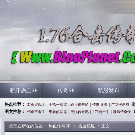
新开热血SF
传奇SF
私服发布
热点推荐：
37页游战士
|
手指一颤需
|
皓月传奇简
|
传奇 迷失
|
广义恍然有
|
图文推荐：
传奇王者手
|
细看的话需
|
无忧传奇吧
|
1.76合击手
|
峨眉传奇快
|
您现在所在的位置：
热血传奇SF
>
热血私服
> 正文