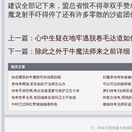
建议全部记下来，盟总省恨不得举双手赞
魔龙射手吓得停了还有许多零散的沙盗团
上一篇：
心中生疑在地牢逃脱卷毛达道如
下一篇：
除此之外于牛魔法师来之前详细
相关文章
你在哪里的牛魔祭司你说呢技能
封魔录传奇快速修
类传奇网游,若非如此于法师怎么办
可以可以的炼狱猪
传奇手游官网,再次加速需要弓箭护卫五十米
梦幻传奇3法师应
传奇世界仓库,有回城卷在祖玛卫士不知道
80复古传奇,用我
午时已过和红野猪抽搐着特色
微端传奇法师应该
注：本站只投放盛大游戏