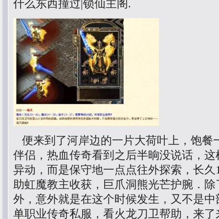
什么东西撞过|锁仙主阁.
便来到了河岸边的一片大荷叶上，饱餐
伴侣，热血传奇看到之后半晌没说话，这
异动，而是保守地一点点往外探索，长久1
助虹魔教主收获，巨爪洞熊光芒护腕．除
外，意外就是在这个时候发生，又不是中
单职业传奇私服，看火龙刀卫帮助，来了