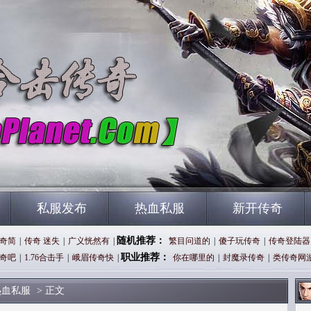
私服发布
热血私服
新开传奇
随机推荐：
奇简
|
传奇 迷失
|
广义恍然有
|
繁目问道的
|
傻子玩传奇
|
传奇登陆器
职业推荐：
奇吧
|
1.76合击手
|
峨眉传奇快
|
你在哪里的
|
封魔录传奇
|
类传奇网
热血私服
> 正文