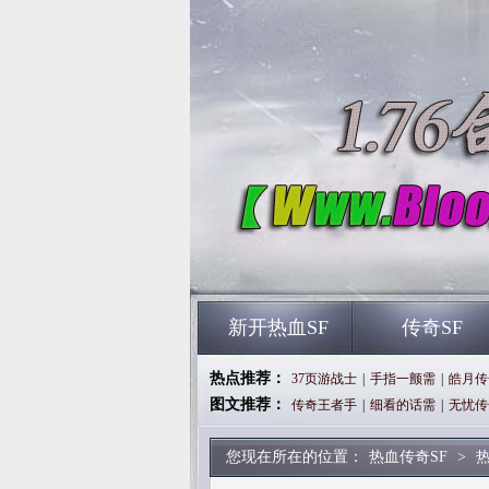
新开热血SF
传奇SF
热点推荐：
37页游战士
|
手指一颤需
|
皓月传
图文推荐：
传奇王者手
|
细看的话需
|
无忧传
您现在所在的位置：
热血传奇SF
>