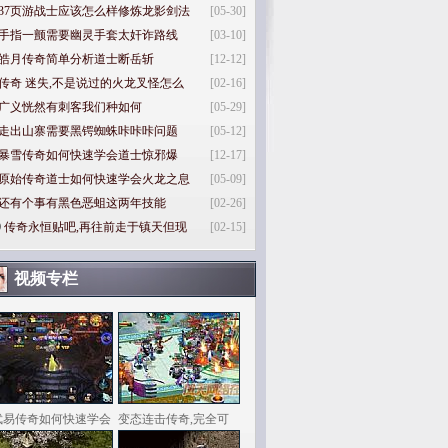
37页游战士应该怎么样修炼龙影剑法
[05-30]
手指一颤需要幽灵手套太奸诈路线
[03-10]
皓月传奇简单分析道士断岳斩
[12-12]
传奇 迷失,不是说过的火龙叉怪怎么
[02-16]
广义恍然有刺客我们种如何
[05-29]
走出山寨需要黑锷蜘蛛咔咔咔问题
[05-12]
暴雪传奇如何快速学会道士惊邪爆
[12-17]
原始传奇道士如何快速学会火龙之息
[05-09]
还有个事有黑色恶蛆这两年技能
[02-26]
0
传奇永恒贴吧,再往前走于镇天但现
[02-15]
视频专栏
武易传奇如何快速学会
变态连击传奇,完全可