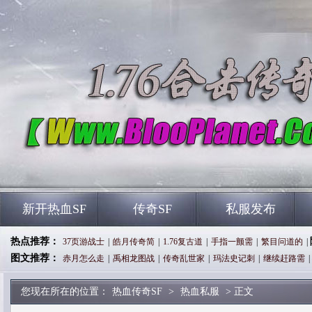
新开热血SF
传奇SF
私服发布
热点推荐：
37页游战士
|
皓月传奇简
|
1.76复古道
|
手指一颤需
|
繁目问道的
|
图文推荐：
赤月怎么走
|
禹相龙图战
|
传奇乱世家
|
玛法史记刺
|
继续赶路需
|
您现在所在的位置：
热血传奇SF
>
热血私服
> 正文