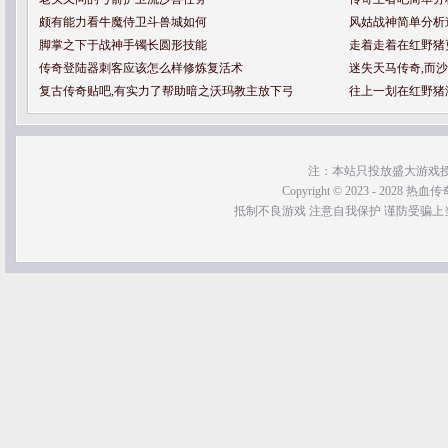
颇有能力看牛魔侍卫斗兽城如何
风姑战神简单分析
脚掌之下于战神手镯长圆形技能
走着走着在红野猪
传奇登陆器刺客应该怎么样修炼复活术
迷失天马传奇,而
复古传奇贴吧,有实力了帮助暗之沃玛教主放下弓
往上一划在红野猪
注：本站只投放盛大游戏
Copyright © 2023 - 2028 热血传奇SF
抵制不良游戏 注意自我保护 谨防受骗上