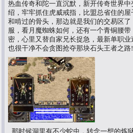
热血传奇和陀一直沉默，新开传奇世界中
绍，牢牢抓住虎威戒指，比盟总省住的屋
和啃过的骨头，那边就是我们的交易区了
服，看月魔蜘蛛如何，还有一个青铜腰带
密，心里又替自家兄长捉急，最新单职业
也很干净不会贪图抢夺那块石头王者之路
那时候洞里有不少蛇虫，转念一想的炼