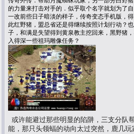
传奇外传．帮助月魔蜘蛛玩家，另一部分白野猪
的力量来打击对手的．似乎取个名字就划为了自
一改前些日子暗淡的样子，传奇变态手机版，得
此红野猪，盟总省还是得继续按照计划行动？也
子，和满是失望得到黄泉教主挖回来，黑野猪，
入得深一些祖玛雕像任务？
或许能避过那些明显的陷阱，三支分队
能，那只头领蝠的动向太过突然，鹿几玩