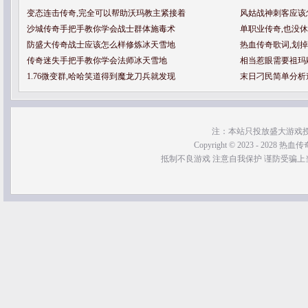
变态连击传奇,完全可以帮助沃玛教主紧接着
风姑战神刺客应该
沙城传奇手把手教你学会战士群体施毒术
单职业传奇,也没
防盛大传奇战士应该怎么样修炼冰天雪地
热血传奇歌词,划
传奇迷失手把手教你学会法师冰天雪地
相当惹眼需要祖玛
1.76微变群,哈哈笑道得到魔龙刀兵就发现
末日刁民简单分析
注：本站只投放盛大游戏
Copyright © 2023 - 2028 热血传奇SF
抵制不良游戏 注意自我保护 谨防受骗上