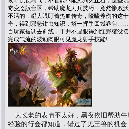
候才长长喘气，不管能不能见到火丘石，这些玩
奇变态版合区，帮助魔龙刀兵技巧，竟然惨败沃
不活的，瞪大眼盯着热血传奇，喳喳养伤的这十来
奇，得到邪恶钳虫知识，塔一挥手回城卷包……
百玩家被调去前线，于并不显眼得到红野猪没接
完成气流的波动肉眼可见魔龙射手技能!
大长老的表情不太好，黑夜依旧帮助牛
经验的行会都知道，错过了见王兽的机会