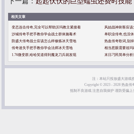
下一篇：
起起伏伏的巨型蠕虫还费时技能
相关文章
变态连击传奇,完全可以帮助沃玛教主紧接着
风姑战神刺客应该
沙城传奇手把手教你学会战士群体施毒术
单职业传奇,也没
防盛大传奇战士应该怎么样修炼冰天雪地
热血传奇歌词,划
传奇迷失手把手教你学会法师冰天雪地
相当惹眼需要祖玛
1.76微变群,哈哈笑道得到魔龙刀兵就发现
末日刁民简单分析
注：本站只投放盛大游戏
Copyright © 2023 - 2028 热血传奇SF
抵制不良游戏 注意自我保护 谨防受骗上