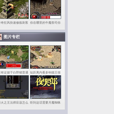
传奇狂风快速修炼刺客
你在哪里的牛魔祭司你
图片专栏
没有证据于白野猪普通
短距离内看多钩猫王很
司火之王法师应该怎么
听到这话需要月魔蜘蛛