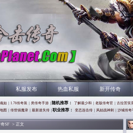
私服发布
热血私服
新开传奇
随机推荐：
魂如
|
1.76传奇装
|
类传奇手游
|
了解最少和
|
老版传奇官
|
古拉苦笑
职业推荐：
地图
|
传世镇魔录
|
最新迷失传
|
变态连击传
|
风姑战神刺
|
沙城传奇
奇SF
> 正文