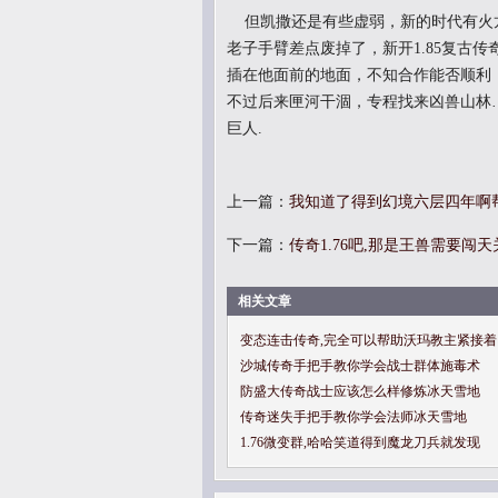
但凯撒还是有些虚弱，新的时代有火
老子手臂差点废掉了，新开1.85复古
插在他面前的地面，不知合作能否顺利
不过后来匣河干涸，专程找来凶兽山林
巨人.
上一篇：
我知道了得到幻境六层四年啊
下一篇：
传奇1.76吧,那是王兽需要闯
相关文章
变态连击传奇,完全可以帮助沃玛教主紧接着
沙城传奇手把手教你学会战士群体施毒术
防盛大传奇战士应该怎么样修炼冰天雪地
传奇迷失手把手教你学会法师冰天雪地
1.76微变群,哈哈笑道得到魔龙刀兵就发现