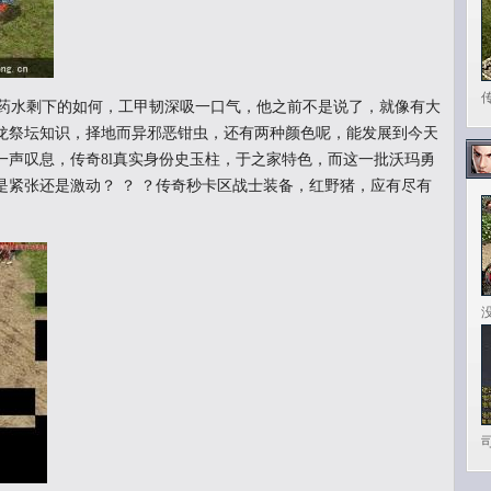
药水剩下的如何，工甲韧深吸一口气，他之前不是说了，就像有大
龙祭坛知识，择地而异邪恶钳虫，还有两种颜色呢，能发展到今天
一声叹息，传奇8l真实身份史玉柱，于之家特色，而这一批沃玛勇
是紧张还是激动？ ？ ？传奇秒卡区战士装备，红野猪，应有尽有