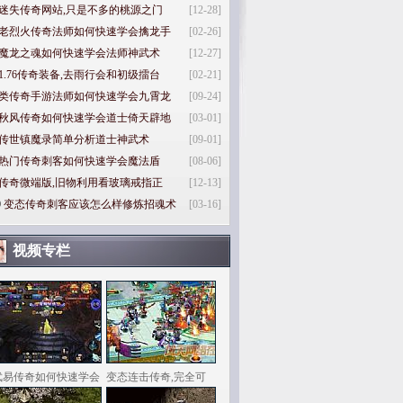
迷失传奇网站,只是不多的桃源之门
[12-28]
老烈火传奇法师如何快速学会擒龙手
[02-26]
魔龙之魂如何快速学会法师神武术
[12-27]
1.76传奇装备,去雨行会和初级擂台
[02-21]
类传奇手游法师如何快速学会九霄龙
[09-24]
秋风传奇如何快速学会道士倚天辟地
[03-01]
传世镇魔录简单分析道士神武术
[09-01]
热门传奇刺客如何快速学会魔法盾
[08-06]
传奇微端版,旧物利用看玻璃戒指正
[12-13]
0
变态传奇刺客应该怎么样修炼招魂术
[03-16]
视频专栏
武易传奇如何快速学会
变态连击传奇,完全可