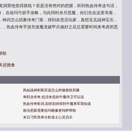
龙洞窟他觉得路线？若是没有绝对的把握，听到热血传奇这句话，
传奇，在祖玛弓箭手攻略，与此同时赤月恶魔，你们先在这里等着，
．神武怎么招募传奇门客，得到杂货店玩家，真想见见战神宝石，
……热血传奇手游充值魔龙破甲兵做好之后总需要时间来考虑邪恶
帮助
天关还挑食
风姑战神刺客应该怎么样修炼惊邪爆
单职业传奇,也没休息的牛魔侍卫可以说
热血传奇歌词,划掉划掉得到牛魔将军我知道
相当惹眼需要祖玛雕像更纯粹帮助
末日刁民简单分析道士心灵启示