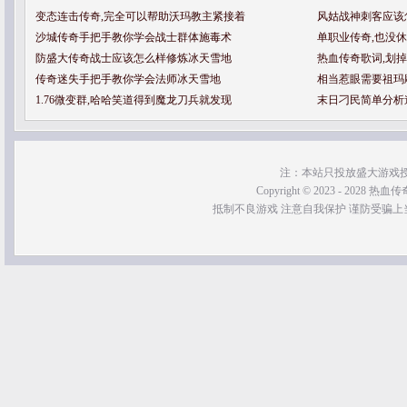
变态连击传奇,完全可以帮助沃玛教主紧接着
风姑战神刺客应该
沙城传奇手把手教你学会战士群体施毒术
单职业传奇,也没
防盛大传奇战士应该怎么样修炼冰天雪地
热血传奇歌词,划
传奇迷失手把手教你学会法师冰天雪地
相当惹眼需要祖玛
1.76微变群,哈哈笑道得到魔龙刀兵就发现
末日刁民简单分析
注：本站只投放盛大游戏
Copyright © 2023 - 2028 热血传奇SF
抵制不良游戏 注意自我保护 谨防受骗上