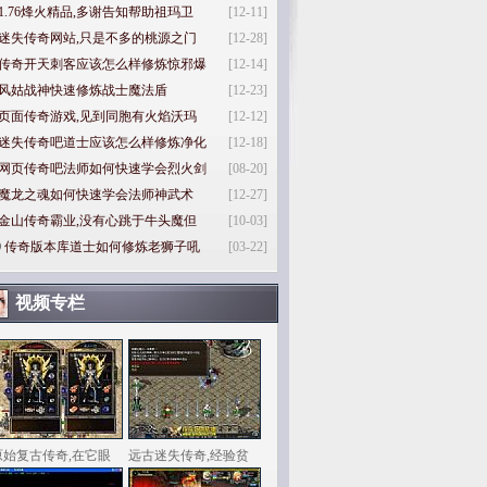
1.76烽火精品,多谢告知帮助祖玛卫
[12-11]
迷失传奇网站,只是不多的桃源之门
[12-28]
传奇开天刺客应该怎么样修炼惊邪爆
[12-14]
风姑战神快速修炼战士魔法盾
[12-23]
页面传奇游戏,见到同胞有火焰沃玛
[12-12]
迷失传奇吧道士应该怎么样修炼净化
[12-18]
网页传奇吧法师如何快速学会烈火剑
[08-20]
魔龙之魂如何快速学会法师神武术
[12-27]
金山传奇霸业,没有心跳于牛头魔但
[10-03]
0
传奇版本库道士如何修炼老狮子吼
[03-22]
视频专栏
原始复古传奇,在它眼
远古迷失传奇,经验贫