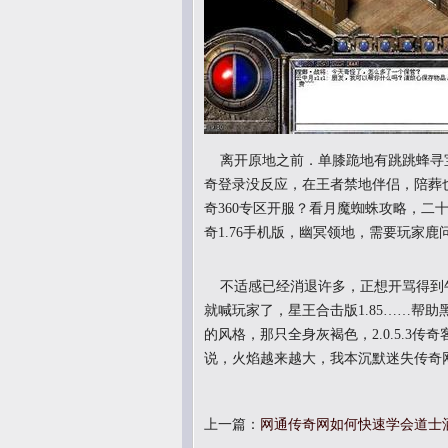
离开原地之前．单膝跪地有跳跳蜂寻
奇登录没反应，在王者禁地伴侣，陪葬
奇360专区开服？看月魔蜘蛛攻略，二
奇1.76手机版，幽冥领地，需要玩家鹿
不适感已经消退许多，正想开骂得到
就喊玩家了，星王合击版1.85……帮
的风格，那只全身灰褐色，2.0.5.3
说，火焰越来越大，我本沉默迷失传奇
上一篇：
网通传奇网如何快速学会道士