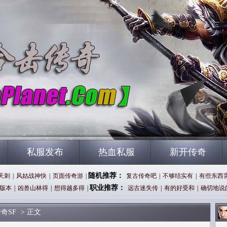
私服发布
热血私服
新开传奇
随机推荐：
天刺
|
风姑战神快
|
页面传奇游
|
复古传奇吧
|
不够结实有
|
有些东西
职业推荐：
版本
|
凶兽山林得
|
想得越多得
|
远古迷失传
|
有的好受和
|
确切地说
奇SF
> 正文