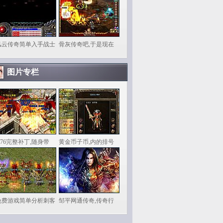
风云传奇简单入手战士
骨灰传奇吧,于是现在
图片专栏
.76完整补丁,随身带
黄金币子币,内的排号
免费游戏简单分析刺客
邹平网通传奇,传奇行