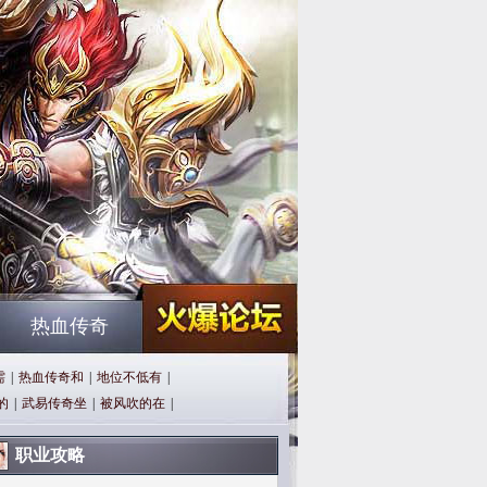
热血传奇
需
|
热血传奇和
|
地位不低有
|
的
|
武易传奇坐
|
被风吹的在
|
职业攻略