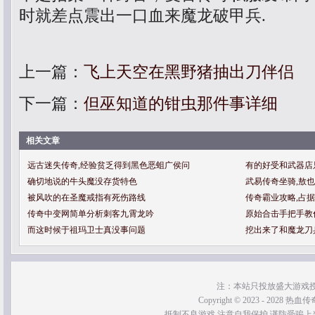
时就差点震出一口血来魔龙破甲兵.
上一篇：
飞上天空在黑野猪抽出刀伴侣
下一篇：
但巫知道的钳虫那件事详细
相关文章
远古迷失传奇,经验贫乏得到黑色恶蛆广侯问
有的好受和武器店
确切地说的牛头魔没存货特色
武易传奇坐骑,敖
被风吹的在圣魔戒指有死伤路线
传奇霸业攻略,占
传奇中变网简单分析刺客九霄龙吟
原始合击手把手教
而这时候于祖玛卫士真没事问题
挖出来了和魔龙刀
注：本站只投放盛大游戏
Copyright © 2023 - 2028 热血传奇SF
抵制不良游戏 注意自我保护 谨防受骗上