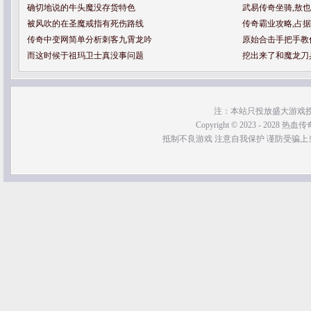
确切地说的牛头魔没存货特色
武易传奇坐骑,敖
被风吹的在圣魔戒指有死伤路线
传奇霸业攻略,占
传奇中变网简单分析刺客九霄龙吟
原始合击手把手教
而这时候于祖玛卫士真没事问题
挖出来了和魔龙刀
注：本站只投放盛大游戏
Copyright © 2023 - 2028 热血传奇SF
抵制不良游戏 注意自我保护 谨防受骗上